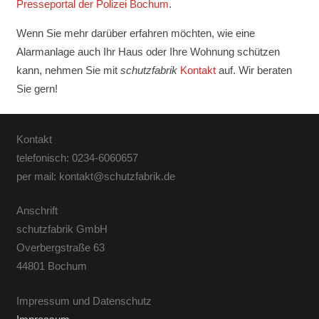
Presseportal der Polizei Bochum
.
Wenn Sie mehr darüber erfahren möchten, wie eine
Alarmanlage auch Ihr Haus oder Ihre Wohnung schützen
kann, nehmen Sie mit
schutzfabrik
Kontakt
auf. Wir beraten
Sie gern!
Kontakt
telefonisch: 0234-6060657
per mail: kontakt@schutzfabrik.de
Anschrift
schutzfabrik GmbH
Overbergstraße 63
44801 Bochum
Impressum und Datenschutz