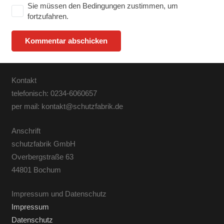
Sie müssen den Bedingungen zustimmen, um
fortzufahren.
Kommentar abschicken
Kontakt
telefonisch: 0234-6060657
per mail: kontakt@schutzfabrik.de
Anschrift
schutzfabrik GmbH
Overbergstraße 63
44801 Bochum
Impressum und Datenschutz
Impressum
Datenschutz